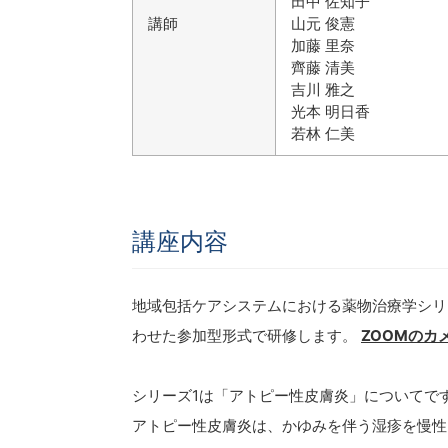
田中 佐知子
講師
山元 俊憲
加藤 里奈
齊藤 清美
吉川 雅之
光本 明日香
若林 仁美
講座内容
地域包括ケアシステムにおける薬物治療学シリ
わせた参加型形式で研修します。
ZOOMのカ
シリーズ1は「アトピー性皮膚炎」についてで
アトピー性皮膚炎は、かゆみを伴う湿疹を慢性