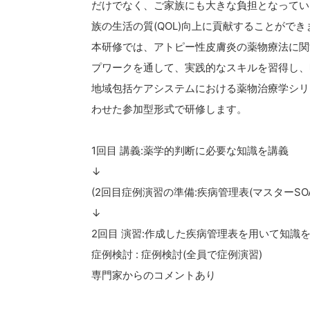
だけでなく、ご家族にも大きな負担となってい
族の生活の質(QOL)向上に貢献することができ
本研修では、アトピー性皮膚炎の薬物療法に関
プワークを通して、実践的なスキルを習得し、
地域包括ケアシステムにおける薬物治療学シリ
わせた参加型形式で研修します。
1回目 講義:薬学的判断に必要な知識を講義
↓
(2回目症例演習の準備:疾病管理表(マスターS
↓
2回目 演習:作成した疾病管理表を用いて知識を
症例検討 : 症例検討(全員で症例演習)
専門家からのコメントあり