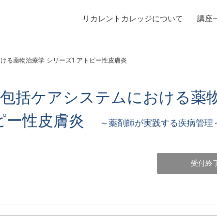
リカレントカレッジについて
講座
いて
申込
リカレントカレッジについて
入学規約・お申込み方法
ける薬物治療学 シリーズ1 アトピー性皮膚炎
プリンシパル挨拶
オンライン講座受講について
オンライン講座受講・各種資料ダウンロード手順
 地域包括ケアシステムにおける薬
トピー性皮膚炎
～薬剤師が実践する疾病管理
受付終