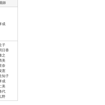
講師
孝成
圭子
明日香
雅之
清美
里奈
俊憲
佐知子
孝成
仁美
路代
弘野