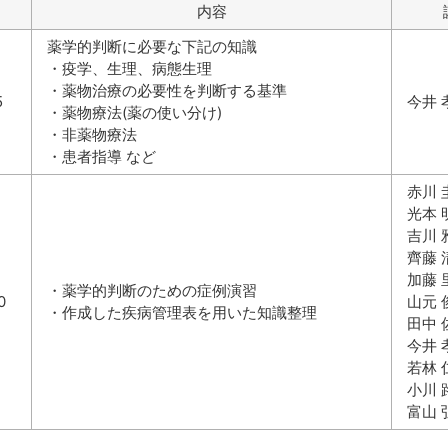
内容
薬学的判断に必要な下記の知識
・疫学、生理、病態生理
・薬物治療の必要性を判断する基準
5
今井 
・薬物療法(薬の使い分け)
・非薬物療法
・患者指導 など
赤川 
光本 
吉川 
齊藤 
加藤 
・薬学的判断のための症例演習
0
山元 
・作成した疾病管理表を用いた知識整理
田中 
今井 
若林 
小川 
富山 