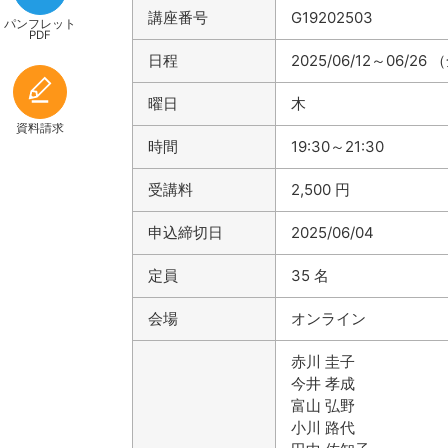
講座番号
G19202503
パンフレット
PDF
日程
2025/06/12～06/26
曜日
木
資料請求
時間
19:30～21:30
受講料
2,500 円
申込締切日
2025/06/04
定員
35 名
会場
オンライン
赤川 圭子
今井 孝成
富山 弘野
小川 路代