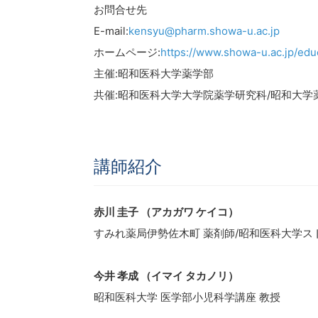
お問合せ先
E-mail:
kensyu@pharm.showa-u.ac.jp
ホームページ:
https://www.showa-u.ac.jp/edu
主催:昭和医科大学薬学部
共催:昭和医科大学大学院薬学研究科/昭和大学
講師紹介
赤川 圭子 （アカガワ ケイコ）
すみれ薬局伊勢佐木町 薬剤師/昭和医科大学ス
今井 孝成 （イマイ タカノリ）
昭和医科大学 医学部小児科学講座 教授