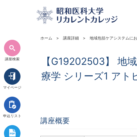
リカレントカレッジにつ
受講のご案内・
ホーム
講座詳細
地域包括ケアシステムにお
【G19202503】
講座検索
療学 シリーズ1 ア
マイページ
申込リスト
講座概要