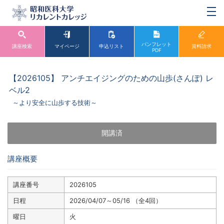
パンフレット
講座検索
マイページ
申込リスト
資料請求
PDF
【2026105】 アンチエイジングのための山歩(さんぽ) レ
ベル2
～より安全に山歩する技術～
開講済
講座概要
講座番号
2026105
日程
2026/04/07～05/16 （全4回）
曜日
火