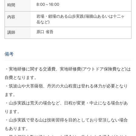
8:00～16:00
岩場・鎖場のある山歩実践(瑞牆山あるいは十二ヶ
岳など)
原口 省吾
備考
・実地研修に関する交通費、実地研修費(アウトドア保険費など)は
自費となります。
・筑波山や大菩薩嶺、丹沢の大山程度は登れる体力が必要となり
ます。
・山歩実践は荒天の場合など、日程が変更・中止になる場合があ
ります。
・山歩実践で登る山は技術習得を目的としており登頂しない場合
もあります。