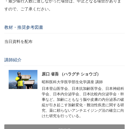
・最少催行人数に達しなかった場合は、中止となる場合がありま
すので、ご了承ください。
教材・推奨参考図書
当日資料を配布
講師紹介
原口 省吾 （ハラグチ ショウゴ）
昭和医科大学医学部生化学講座 講師
日本登山医学会、日本抗加齢医学会、日本神経科
学会、日本内分泌学会、日本比較内分泌学会・幹
事など。加齢にともなう脳や皮膚の内分泌系の破
綻が引き起こす加齢変化・難治性疾患に関する研
究、薬に頼らないアンチエイジング法の確立に向
けた研究を行っている。