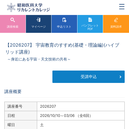
パンフレット
講座検索
マイページ
申込リスト
資料請求
PDF
【2026207】 宇宙教育のすすめ(基礎・理論編)(ハイブ
リッド講座)
～身近にある宇宙・天文技術の共有～
受講申込
講座概要
講座番号
2026207
日程
2026/10/10～03/06 （全6回）
曜日
土